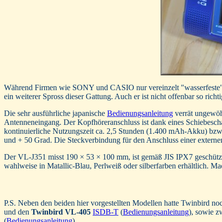
Während Firmen wie SONY und CASIO nur vereinzelt "wasserfeste" M
ein weiterer Spross dieser Gattung. Auch er ist nicht offenbar so ric
Die sehr ausführliche japanische
Bedienungsanleitung
verrät ungewöhn
Antenneneingang. Der Kopfhöreranschluss ist dank eines Schiebescha
kontinuierliche Nutzungszeit ca. 2,5 Stunden (1.400 mAh-Akku) bzw.
und + 50 Grad. Die Steckverbindung für den Anschluss einer externe
Der VL-J351 misst 190 × 53 × 100 mm, ist gemäß JIS IPX7 geschütz
wahlweise in Matallic-Blau, Perlweiß oder silberfarben erhältlich. Ma
P.S. Neben den beiden hier vorgestellten Modellen hatte Twinbird n
und den
Twinbird VL-405
ISDB-T
(
Bedienungsanleitung
), sowie z
(
Bedienungsanleitung
).