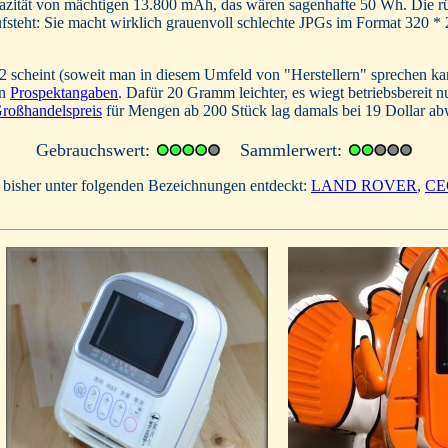
zität von mächtigen 13.800 mAh, das wären sagenhafte 50 Wh. Die rüc
fsteht: Sie macht wirklich grauenvoll schlechte JPGs im Format 320 
2 scheint (soweit man in diesem Umfeld von "Herstellern" sprechen ka
en
Prospektangaben
. Dafür 20 Gramm leichter, es wiegt betriebsberei
roßhandelspreis
für Mengen ab 200 Stück lag damals bei 19 Dollar ab
Gebrauchswert:
Sammlerwert:
au bisher unter folgenden Bezeichnungen entdeckt:
LAND ROVER
,
CE