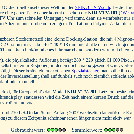
KO die Spielhansel dieser Welt mit der
SEIKO TV-Watch
. Leider für
ee eine ganze Ecke näher kommt da schon die
NHJ VTV-101
("
Weara
e TV-Uhr zum schnellen Untergang verdammt, denn sie verarbeitet nur a
nem Siliziumtuner und einem zeitgemäßen Lithium Polymer Akku, der in
zbaren Steckernetzteil eine kleine Docking-Station, die mit 4 Mignon
r 52 Gramm, misst aber 46 * 49 * 18 mm und dürfte damit wuchtiger aus
101 auch kein herkömmliches Uhrenarmband, sondern wird mit einem zie
 die physikalische Auflösung beträgt 280 * 220 gleich 61.600 Pixel. A
h selbst in den in Regionen, in denen noch analog gesendet wird, verl
nötigt. Dieser besitzt einen exotischen
Spezialstecker
, man sollte ihn da
er Inversdarstellung (hell auf dunkel) auch noch ziemlich schlecht ab
lauf oder manuell.
ickt, für Europa gibt's das Modell
NHJ VTV-201
. Letztere besitzt 
hrendisplay, stattdessen wird die Zeit nach einem kurzen Druck auf di
n Großbritannien.
rund 250 US-Dollar. Schon Anfang 2007 wechselten ladenfrische Exemp
pan)
zu diesem Zeitpunkt scheinbar schon länger nicht mehr aktiv war.
Gebrauchswert:
Sammlerwert: