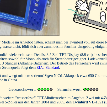
odelle im Angebot hatten, scheint man bei Twinbird voll auf diese N
htig wasserdicht, fühlt sich aber zumindest in feuchter Umgebung einige
lich viele technische Details: 3,5 Zoll TFT-Display (8,9 cm), besteh
lters sowohl für Mono, als auch für Stereohörer geeignet. Ladekontro
 3 Stunden (Alkaline-Batterien). Der Betrieb des Fernsehers wird zw
n Stromquelle folgt dem
EIAJ-Standard
.
t und wiegt mit dem serienmäßigen NiCd-Akkupack etwa 650 Gramm. E
de in China.
Gebrauchswert:
Sammlerwert:
och weitere "wasserfeste" TFT-Minifernseher im Angebot. Zwei mit 4-Z
wei 5-Zöller aus den Jahren 2004 und 2005, den
Twinbird VL-J551
(
B