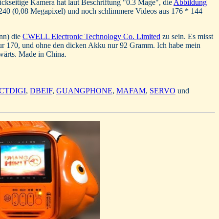
kseitige Kamera hat laut Beschriftung "0.3 Mage", die
Abbildung
* 240 (0,08 Megapixel) und noch schlimmere Videos aus 176 * 144
nn) die
CWELL Electronic Technology Co. Limited
zu sein. Es misst
t nur 170, und ohne den dicken Akku nur 92 Gramm. Ich habe mein
wärts. Made in China.
CTDIGI
,
DBEIF
,
GUANGPHONE
,
MAFAM
,
SERVO
und