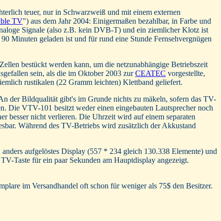
chterlich teuer, nur in Schwarzweiß und mit einem externen
ble TV
") aus dem Jahr 2004: Einigermaßen bezahlbar, in Farbe und
naloge Signale (also z.B. kein DVB-T) und ein ziemlicher Klotz ist
 90 Minuten geladen ist und für rund eine Stunde Fernsehvergnügen
-Zellen bestückt werden kann, um die netzunabhängige Betriebszeit
gefallen sein, als die im Oktober 2003 zur
CEATEC
vorgestellte,
mlich rustikalen (22 Gramm leichten) Klettband geliefert.
n der Bildqualität gibt's im Grunde nichts zu mäkeln, sofern das TV-
oren. Die VTV-101 besitzt weder einen eingebauten Lautsprecher noch
her besser nicht verlieren. Die Uhrzeit wird auf einem separaten
lesbar. Während des TV-Betriebs wird zusätzlich der Akkustand
ein anders aufgelöstes Display (557 * 234 gleich 130.338 Elemente) und
e TV-Taste für ein paar Sekunden am Hauptdisplay angezeigt.
lare im Versandhandel oft schon für weniger als 75$ den Besitzer.