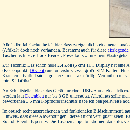
Alle halbe Jahr' schreibe ich hier, dass es eigentlich keine neuen an
(Afrika?) doch noch vorhanden. Bestimmt auch für diese
eierlegende
Taschenrechner, e-Book Reader, Powerbank ... in einem Plastikgehä
Zur Technik: Das schön helle 2,4 Zoll (6 cm) TFT-Display hat eine
(Kostenpunkt:
18 Cent
) und unterstützt zwei große SIM-Karten. Hins
Krachern" ist die Datenlage hierzu mehr als dürftig. Vermutlich muss
mir "Südafrika".
An Schnittstellen bietet das Gerät nur einen USB-A und einen Micr
werden laut
Datenblatt
nur bis 8 GB unterstützt. Allerdings sollte ma
beworbenen 3,5 mm Kopfhöreranschluss habe ich beispielsweise noch
Im optisch recht ansprechenden und funktionalen Bildschirmmenü ta
Hinweis, dass diese Anwendungen "derzeit nicht verfügbar" seien. F
Sound. Ebenfalls positiv: Die Taschenlampe funktioniert dank des ver