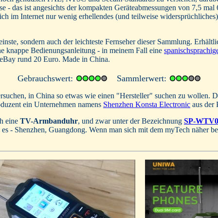
- das ist angesichts der kompakten Geräteabmessungen von 7,5 mal 6,2
h im Internet nur wenig erhellendes (und teilweise widersprüchliches) 
inste, sondern auch der leichteste Fernseher dieser Sammlung. Erhältl
ne knappe Bedienungsanleitung - in meinem Fall eine
spanischsprachig
f eBay rund 20 Euro. Made in China.
Gebrauchswert:
Sammlerwert:
versuchen, in China so etwas wie einen "Hersteller" suchen zu wollen. D
 Produzent ein Unternehmen namens
Shenzhen Konsta Electronic
aus der 
ch eine
TV-Armbanduhr
, und zwar unter der Bezeichnung
SP-WTV0
en es - Shenzhen, Guangdong. Wenn man sich mit dem myTech näher befa