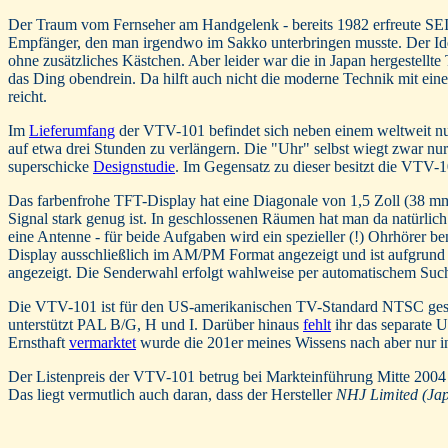
Der Traum vom Fernseher am Handgelenk - bereits 1982 erfreute SEI
Empfänger, den man irgendwo im Sakko unterbringen musste. Der Id
ohne zusätzliches Kästchen. Aber leider war die in Japan hergestellt
das Ding obendrein. Da hilft auch nicht die moderne Technik mit ei
reicht.
Im
Lieferumfang
der VTV-101 befindet sich neben einem weltweit nut
auf etwa drei Stunden zu verlängern. Die "Uhr" selbst wiegt zwar nu
superschicke
Designstudie
. Im Gegensatz zu dieser besitzt die VTV-
Das farbenfrohe TFT-Display hat eine Diagonale von 1,5 Zoll (38 mm),
Signal stark genug ist. In geschlossenen Räumen hat man da natürlic
eine Antenne - für beide Aufgaben wird ein spezieller (!) Ohrhörer be
Display ausschließlich im AM/PM Format angezeigt und ist aufgrund d
angezeigt. Die Senderwahl erfolgt wahlweise per automatischem Such
Die VTV-101 ist für den US-amerikanischen TV-Standard NTSC gestr
unterstützt PAL B/G, H und I. Darüber hinaus
fehlt
ihr das separate U
Ernsthaft
vermarktet
wurde die 201er meines Wissens nach aber nur i
Der Listenpreis der VTV-101 betrug bei Markteinführung Mitte 2004 
Das liegt vermutlich auch daran, dass der Hersteller
NHJ Limited (Ja