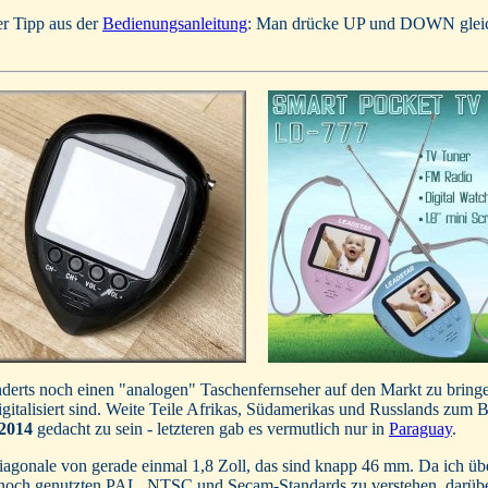
der Tipp aus der
Bedienungsanleitung
: Man drücke UP und DOWN gleichz
derts noch einen "analogen" Taschenfernseher auf den Markt zu bringe
gitalisiert sind. Weite Teile Afrikas, Südamerikas und Russlands zum B
2014
gedacht zu sein - letzteren gab es vermutlich nur in
Paraguay
.
agonale von gerade einmal 1,8 Zoll, das sind knapp 46 mm. Da ich über
lle noch genutzten PAL, NTSC und Secam-Standards zu verstehen, darü