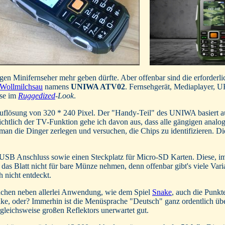
alogen Minifernseher mehr geben dürfte. Aber offenbar sind die erforder
 Wollmilchsau
namens
UNIWA ATV02
. Fernsehgerät, Mediaplayer,
use im
Ruggedized
-Look
.
 Auflösung von 320 * 240 Pixel. Der "Handy-Teil" des UNIWA basiert
ichtlich der TV-Funktion gehe ich davon aus, dass alle gängigen analog
 man die Dinger zerlegen und versuchen, die Chips zu identifizieren. D
o-USB Anschluss sowie einen Steckplatz für Micro-SD Karten. Diese,
n das Blatt nicht für bare Münze nehmen, denn offenbar gibt's viele V
 nicht entdeckt.
uchen neben allerlei Anwendung, wie dem Spiel
Snake
, auch die Punk
ake, oder? Immerhin ist die Menüsprache "Deutsch" ganz ordentlich ü
gleichsweise großen Reflektors unerwartet gut.